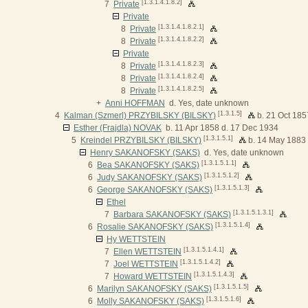
[1.3.1.4.1.8.2]
7
Private
Private
[1.3.1.4.1.8.2.1]
8
Private
[1.3.1.4.1.8.2.2]
8
Private
Private
[1.3.1.4.1.8.2.3]
8
Private
[1.3.1.4.1.8.2.4]
8
Private
[1.3.1.4.1.8.2.5]
8
Private
+
Anni HOFFMAN
d. Yes, date unknown
[1.3.1.5]
4
Kalman (Szmerl) PRZYBILSKY (BILSKY)
b. 21 Oct 185
Esther (Frajdla) NOVAK
b. 11 Apr 1858 d. 17 Dec 1934
[1.3.1.5.1]
5
Kreindel PRZYBILSKY (BILSKY)
b. 14 May 1883
Henry SAKANOFSKY (SAKS)
d. Yes, date unknown
[1.3.1.5.1.1]
6
Bea SAKANOFSKY (SAKS)
[1.3.1.5.1.2]
6
Judy SAKANOFSKY (SAKS)
[1.3.1.5.1.3]
6
George SAKANOFSKY (SAKS)
Ethel
[1.3.1.5.1.3.1]
7
Barbara SAKANOFSKY (SAKS)
[1.3.1.5.1.4]
6
Rosalie SAKANOFSKY (SAKS)
Hy WETTSTEIN
[1.3.1.5.1.4.1]
7
Ellen WETTSTEIN
[1.3.1.5.1.4.2]
7
Joel WETTSTEIN
[1.3.1.5.1.4.3]
7
Howard WETTSTEIN
[1.3.1.5.1.5]
6
Marilyn SAKANOFSKY (SAKS)
[1.3.1.5.1.6]
6
Molly SAKANOFSKY (SAKS)