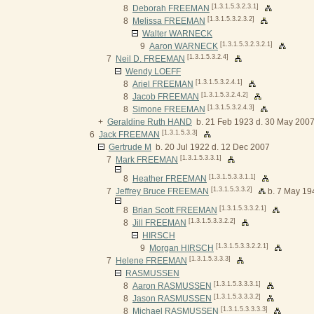
[1.3.1.5.3.2.3.1]
8
Deborah FREEMAN
[1.3.1.5.3.2.3.2]
8
Melissa FREEMAN
Walter WARNECK
[1.3.1.5.3.2.3.2.1]
9
Aaron WARNECK
[1.3.1.5.3.2.4]
7
Neil D. FREEMAN
Wendy LOEFF
[1.3.1.5.3.2.4.1]
8
Ariel FREEMAN
[1.3.1.5.3.2.4.2]
8
Jacob FREEMAN
[1.3.1.5.3.2.4.3]
8
Simone FREEMAN
+
Geraldine Ruth HAND
b. 21 Feb 1923 d. 30 May 200
[1.3.1.5.3.3]
6
Jack FREEMAN
Gertrude M
b. 20 Jul 1922 d. 12 Dec 2007
[1.3.1.5.3.3.1]
7
Mark FREEMAN
[1.3.1.5.3.3.1.1]
8
Heather FREEMAN
[1.3.1.5.3.3.2]
7
Jeffrey Bruce FREEMAN
b. 7 May 19
[1.3.1.5.3.3.2.1]
8
Brian Scott FREEMAN
[1.3.1.5.3.3.2.2]
8
Jill FREEMAN
HIRSCH
[1.3.1.5.3.3.2.2.1]
9
Morgan HIRSCH
[1.3.1.5.3.3.3]
7
Helene FREEMAN
RASMUSSEN
[1.3.1.5.3.3.3.1]
8
Aaron RASMUSSEN
[1.3.1.5.3.3.3.2]
8
Jason RASMUSSEN
[1.3.1.5.3.3.3.3]
8
Michael RASMUSSEN