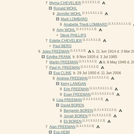
[1.3.1.5.3.1.1]
7
Myrna CHEVELIER
Ronald WOHL
[1.3.1.5.3.1.1.1]
8
Jennifer WOHL
Mark LOMBARD
[1.3.1.5.3.1.1.1.1]
9
Anabelle Thedi LOMBARD
[1.3.1.5.3.1.1.2]
8
Amy WOHL
+
Steve PHILLIPS
[1.3.1.5.3.1.2]
7
Estelle CHEVELIER
+
Paul BERG
[1.3.1.5.3.2]
6
Jules FREEMAN
b. 11 Jun 1914 d. 3 Mar 
Edythe FRANK
b. 9 Nov 1920 d. 3 Jul 1985
[1.3.1.5.3.2.1]
7
Martin FREEMAN
b. 8 May 1946 d. 
[1.3.1.5.3.2.2]
7
Paul H. FREEMAN
Eva CLINE
b. 29 Jul 1950 d. 11 Jan 2006
[1.3.1.5.3.2.2.1]
8
Andrew FREEMAN
Kerry LANIGAN
[1.3.1.5.3.2.2.1.1]
9
Erin FREEMAN
[1.3.1.5.3.2.2.1.2]
9
Evan FREEMAN
[1.3.1.5.3.2.2.2]
8
Lisa FREEMAN
David BOREN
[1.3.1.5.3.2.2.2.1]
9
Benjamin BOREN
[1.3.1.5.3.2.2.2.2]
9
Jonah BOREN
[1.3.1.5.3.2.2.2.3]
9
Eli BOREN
[1.3.1.5.3.2.3]
7
Alan FREEMAN
Eva HEIM