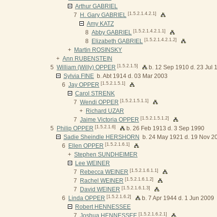
Arthur GABRIEL
[1.5.2.1.4.2.1]
7
H. Gary GABRIEL
Amy KATZ
[1.5.2.1.4.2.1.1]
8
Abby GABRIEL
[1.5.2.1.4.2.1.2]
8
Elizabeth GABRIEL
+
Martin ROSINSKY
+
Ann RUBENSTEIN
[1.5.2.1.5]
5
William (Willy) OPPER
b. 12 Sep 1910 d. 23 Jul 
Sylvia FINE
b. Abt 1914 d. 03 Mar 2003
[1.5.2.1.5.1]
6
Jay OPPER
Carol STRENK
[1.5.2.1.5.1.1]
7
Wendi OPPER
+
Richard UZAR
[1.5.2.1.5.1.2]
7
Jaime Victoria OPPER
[1.5.2.1.6]
5
Philip OPPER
b. 26 Feb 1913 d. 3 Sep 1990
Sadie Sheindle HERSHORN
b. 24 May 1921 d. 19 Nov 2
[1.5.2.1.6.1]
6
Ellen OPPER
+
Stephen SUNDHEIMER
Lee WEINER
[1.5.2.1.6.1.1]
7
Rebecca WEINER
[1.5.2.1.6.1.2]
7
Rachel WEINER
[1.5.2.1.6.1.3]
7
David WEINER
[1.5.2.1.6.2]
6
Linda OPPER
b. 7 Apr 1944 d. 1 Jun 2009
Robert HENNESSEE
[1.5.2.1.6.2.1]
7
Joshua HENNESSEE