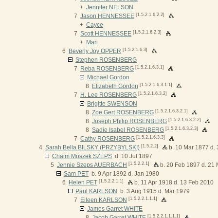
+
Jennifer NELSON
[1.5.2.1.6.2.2]
7
Jason HENNESSEE
+
Cayce
[1.5.2.1.6.2.3]
7
Scott HENNESSEE
+
Mari
[1.5.2.1.6.3]
6
Beverly Joy OPPER
Stephen ROSENBERG
[1.5.2.1.6.3.1]
7
Reba ROSENBERG
Michael Gordon
[1.5.2.1.6.3.1.1]
8
Elizabeth Gordon
[1.5.2.1.6.3.2]
7
H. Lee ROSENBERG
Brigitte SWENSON
[1.5.2.1.6.3.2.1]
8
Zoe Gert ROSENBERG
[1.5.2.1.6.3.2.2]
8
Joseph Philip ROSENBERG
[1.5.2.1.6.3.2.3]
8
Sadie Isabel ROSENBERG
[1.5.2.1.6.3.3]
7
Cathy ROSENBERG
[1.5.2.2]
4
Sarah Bella BILSKY (PRZYBYLSKI)
b. 10 Mar 1877 d.
Chaim Moszek SZEPS
d. 10 Jul 1897
[1.5.2.2.1]
5
Jennie Szeps AUERBACH
b. 20 Feb 1897 d. 21
Sam PET
b. 9 Apr 1892 d. Jan 1980
[1.5.2.2.1.1]
6
Helen PET
b. 11 Apr 1918 d. 13 Feb 2010
Paul KARLSON
b. 3 Aug 1915 d. Mar 1979
[1.5.2.2.1.1.1]
7
Eileen KARLSON
James Garret WHITE
[1.5.2.2.1.1.1.1]
8
Jacob Garret WHITE