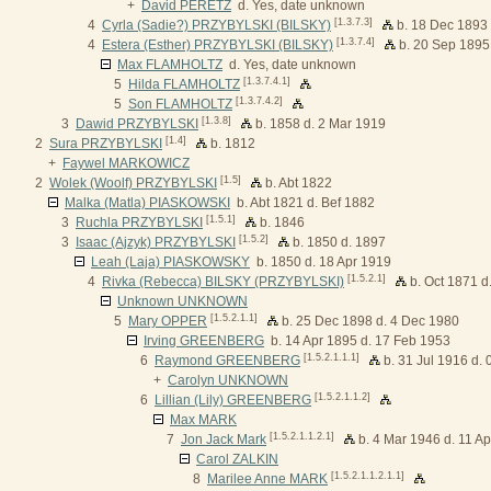
+
David PERETZ
d. Yes, date unknown
[1.3.7.3]
4
Cyrla (Sadie?) PRZYBYLSKI (BILSKY)
b. 18 Dec 1893 
[1.3.7.4]
4
Estera (Esther) PRZYBYLSKI (BILSKY)
b. 20 Sep 1895
Max FLAMHOLTZ
d. Yes, date unknown
[1.3.7.4.1]
5
Hilda FLAMHOLTZ
[1.3.7.4.2]
5
Son FLAMHOLTZ
[1.3.8]
3
Dawid PRZYBYLSKI
b. 1858 d. 2 Mar 1919
[1.4]
2
Sura PRZYBYLSKI
b. 1812
+
Faywel MARKOWICZ
[1.5]
2
Wolek (Woolf) PRZYBYLSKI
b. Abt 1822
Malka (Matla) PIASKOWSKI
b. Abt 1821 d. Bef 1882
[1.5.1]
3
Ruchla PRZYBYLSKI
b. 1846
[1.5.2]
3
Isaac (Ajzyk) PRZYBYLSKI
b. 1850 d. 1897
Leah (Laja) PIASKOWSKY
b. 1850 d. 18 Apr 1919
[1.5.2.1]
4
Rivka (Rebecca) BILSKY (PRZYBYLSKI)
b. Oct 1871 d
Unknown UNKNOWN
[1.5.2.1.1]
5
Mary OPPER
b. 25 Dec 1898 d. 4 Dec 1980
Irving GREENBERG
b. 14 Apr 1895 d. 17 Feb 1953
[1.5.2.1.1.1]
6
Raymond GREENBERG
b. 31 Jul 1916 d.
+
Carolyn UNKNOWN
[1.5.2.1.1.2]
6
Lillian (Lily) GREENBERG
Max MARK
[1.5.2.1.1.2.1]
7
Jon Jack Mark
b. 4 Mar 1946 d. 11 A
Carol ZALKIN
[1.5.2.1.1.2.1.1]
8
Marilee Anne MARK