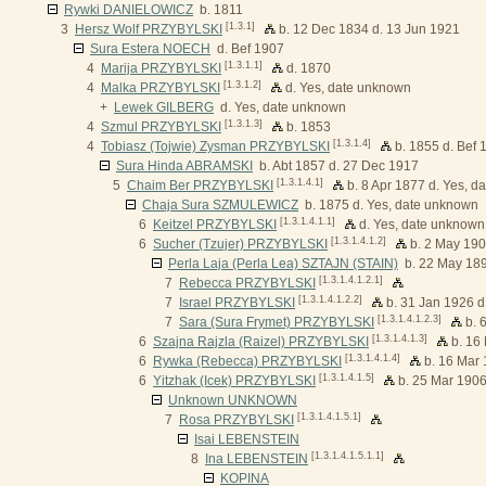
Rywki DANIELOWICZ
b. 1811
[1.3.1]
3
Hersz Wolf PRZYBYLSKI
b. 12 Dec 1834 d. 13 Jun 1921
Sura Estera NOECH
d. Bef 1907
[1.3.1.1]
4
Marija PRZYBYLSKI
d. 1870
[1.3.1.2]
4
Malka PRZYBYLSKI
d. Yes, date unknown
+
Lewek GILBERG
d. Yes, date unknown
[1.3.1.3]
4
Szmul PRZYBYLSKI
b. 1853
[1.3.1.4]
4
Tobiasz (Tojwie) Zysman PRZYBYLSKI
b. 1855 d. Bef 
Sura Hinda ABRAMSKI
b. Abt 1857 d. 27 Dec 1917
[1.3.1.4.1]
5
Chaim Ber PRZYBYLSKI
b. 8 Apr 1877 d. Yes, 
Chaja Sura SZMULEWICZ
b. 1875 d. Yes, date unknown
[1.3.1.4.1.1]
6
Keitzel PRZYBYLSKI
d. Yes, date unknown
[1.3.1.4.1.2]
6
Sucher (Tzujer) PRZYBYLSKI
b. 2 May 190
Perla Laja (Perla Lea) SZTAJN (STAIN)
b. 22 May 189
[1.3.1.4.1.2.1]
7
Rebecca PRZYBYLSKI
[1.3.1.4.1.2.2]
7
Israel PRZYBYLSKI
b. 31 Jan 1926 d
[1.3.1.4.1.2.3]
7
Sara (Sura Frymet) PRZYBYLSKI
b. 
[1.3.1.4.1.3]
6
Szajna Rajzla (Raizel) PRZYBYLSKI
b. 16
[1.3.1.4.1.4]
6
Rywka (Rebecca) PRZYBYLSKI
b. 16 Mar
[1.3.1.4.1.5]
6
Yitzhak (Icek) PRZYBYLSKI
b. 25 Mar 1906
Unknown UNKNOWN
[1.3.1.4.1.5.1]
7
Rosa PRZYBYLSKI
Isai LEBENSTEIN
[1.3.1.4.1.5.1.1]
8
Ina LEBENSTEIN
KOPINA