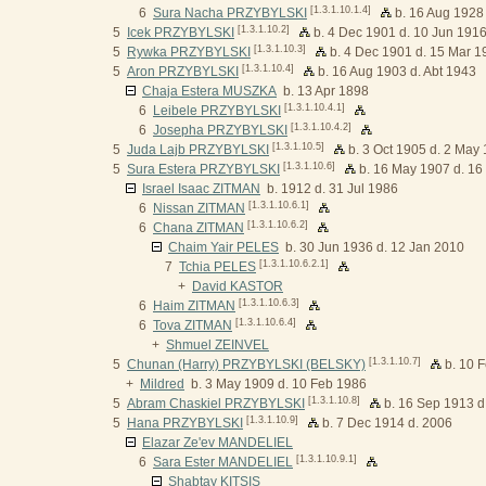
[1.3.1.10.1.4]
6
Sura Nacha PRZYBYLSKI
b. 16 Aug 1928
[1.3.1.10.2]
5
Icek PRZYBYLSKI
b. 4 Dec 1901 d. 10 Jun 191
[1.3.1.10.3]
5
Rywka PRZYBYLSKI
b. 4 Dec 1901 d. 15 Mar 1
[1.3.1.10.4]
5
Aron PRZYBYLSKI
b. 16 Aug 1903 d. Abt 1943
Chaja Estera MUSZKA
b. 13 Apr 1898
[1.3.1.10.4.1]
6
Leibele PRZYBYLSKI
[1.3.1.10.4.2]
6
Josepha PRZYBYLSKI
[1.3.1.10.5]
5
Juda Lajb PRZYBYLSKI
b. 3 Oct 1905 d. 2 May
[1.3.1.10.6]
5
Sura Estera PRZYBYLSKI
b. 16 May 1907 d. 16
Israel Isaac ZITMAN
b. 1912 d. 31 Jul 1986
[1.3.1.10.6.1]
6
Nissan ZITMAN
[1.3.1.10.6.2]
6
Chana ZITMAN
Chaim Yair PELES
b. 30 Jun 1936 d. 12 Jan 2010
[1.3.1.10.6.2.1]
7
Tchia PELES
+
David KASTOR
[1.3.1.10.6.3]
6
Haim ZITMAN
[1.3.1.10.6.4]
6
Tova ZITMAN
+
Shmuel ZEINVEL
[1.3.1.10.7]
5
Chunan (Harry) PRZYBYLSKI (BELSKY)
b. 10 
+
Mildred
b. 3 May 1909 d. 10 Feb 1986
[1.3.1.10.8]
5
Abram Chaskiel PRZYBYLSKI
b. 16 Sep 1913 d
[1.3.1.10.9]
5
Hana PRZYBYLSKI
b. 7 Dec 1914 d. 2006
Elazar Ze'ev MANDELIEL
[1.3.1.10.9.1]
6
Sara Ester MANDELIEL
Shabtay KITSIS