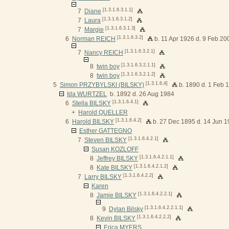
[1.3.1.6.3.1.1]
7
Diane
[1.3.1.6.3.1.2]
7
Laura
[1.3.1.6.3.1.3]
7
Margie
[1.3.1.6.3.2]
6
Norman REICH
b. 11 Apr 1926 d. 9 Feb 20
[1.3.1.6.3.2.1]
7
Nancy REICH
[1.3.1.6.3.2.1.1]
8
twin boy
[1.3.1.6.3.2.1.2]
8
twin boy
[1.3.1.6.4]
5
Simon PRZYBYLSKI (BILSKY)
b. 1890 d. 1 Feb 
Ida WURTZEL
b. 1892 d. 26 Aug 1984
[1.3.1.6.4.1]
6
Stella BILSKY
+
Harold QUELLER
[1.3.1.6.4.2]
6
Harold BILSKY
b. 27 Dec 1895 d. 14 Jun 
Esther GATTEGNO
[1.3.1.6.4.2.1]
7
Steven BILSKY
Susan KOZLOFF
[1.3.1.6.4.2.1.1]
8
Jeffrey BILSKY
[1.3.1.6.4.2.1.2]
8
Kate BILSKY
[1.3.1.6.4.2.2]
7
Larry BILSKY
Karen
[1.3.1.6.4.2.2.1]
8
Jamie BILSKY
[1.3.1.6.4.2.2.1.1]
9
Dylan Bilsky
[1.3.1.6.4.2.2.2]
8
Kevin BILSKY
Erica MYERS