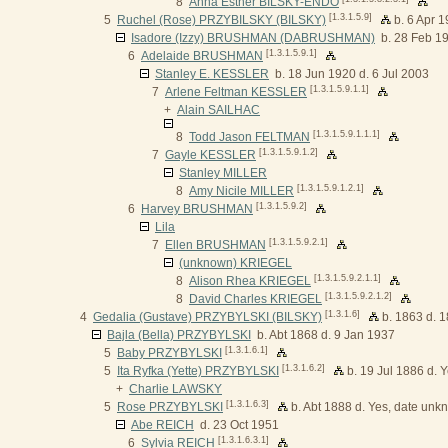
8
Anna Esther BILSKY-ENDO
[1.3.1.5.9]
5
Ruchel (Rose) PRZYBILSKY (BILSKY)
b. 6 Apr 1
Isadore (Izzy) BRUSHMAN (DABRUSHMAN)
b. 28 Feb 19
[1.3.1.5.9.1]
6
Adelaide BRUSHMAN
Stanley E. KESSLER
b. 18 Jun 1920 d. 6 Jul 2003
[1.3.1.5.9.1.1]
7
Arlene Feltman KESSLER
+
Alain SAILHAC
[1.3.1.5.9.1.1.1]
8
Todd Jason FELTMAN
[1.3.1.5.9.1.2]
7
Gayle KESSLER
Stanley MILLER
[1.3.1.5.9.1.2.1]
8
Amy Nicile MILLER
[1.3.1.5.9.2]
6
Harvey BRUSHMAN
Lila
[1.3.1.5.9.2.1]
7
Ellen BRUSHMAN
(unknown) KRIEGEL
[1.3.1.5.9.2.1.1]
8
Alison Rhea KRIEGEL
[1.3.1.5.9.2.1.2]
8
David Charles KRIEGEL
[1.3.1.6]
4
Gedalia (Gustave) PRZYBYLSKI (BILSKY)
b. 1863 d. 
Bajla (Bella) PRZYBYLSKI
b. Abt 1868 d. 9 Jan 1937
[1.3.1.6.1]
5
Baby PRZYBYLSKI
[1.3.1.6.2]
5
Ita Ryfka (Yette) PRZYBYLSKI
b. 19 Jul 1886 d. 
+
Charlie LAWSKY
[1.3.1.6.3]
5
Rose PRZYBYLSKI
b. Abt 1888 d. Yes, date un
Abe REICH
d. 23 Oct 1951
[1.3.1.6.3.1]
6
Sylvia REICH