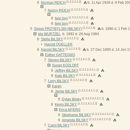
[1.3.2.2.3.2]
6
Norman REICH
b. 11 Apr 1926 d. 9 Feb 20
[1.3.2.2.3.2.1]
7
Nancy REICH
[1.3.2.2.3.2.1.1]
8
twin boy
[1.3.2.2.3.2.1.2]
8
twin boy
[1.3.2.2.4]
5
Simon PRZYBYLSKI (BILSKY)
b. 1890 d. 1 Feb 
Ida WURTZEL
b. 1892 d. 26 Aug 1984
[1.3.2.2.4.1]
6
Stella BILSKY
+
Harold QUELLER
[1.3.2.2.4.2]
6
Harold BILSKY
b. 27 Dec 1895 d. 14 Jun 
Esther GATTEGNO
[1.3.2.2.4.2.1]
7
Steven BILSKY
Susan KOZLOFF
[1.3.2.2.4.2.1.1]
8
Jeffrey BILSKY
[1.3.2.2.4.2.1.2]
8
Kate BILSKY
[1.3.2.2.4.2.2]
7
Larry BILSKY
Karen
[1.3.2.2.4.2.2.1]
8
Jamie BILSKY
[1.3.2.2.4.2.2.1.1]
9
Dylan Bilsky
[1.3.2.2.4.2.2.2]
8
Kevin BILSKY
Erica MYERS
[1.3.2.2.4.2.2.2.1]
9
Stephanie BILSKY
[1.3.2.2.4.2.2.2.2]
9
Amanda BILSKY
[1.3.2.2.4.2.3]
7
Carol BILSKY