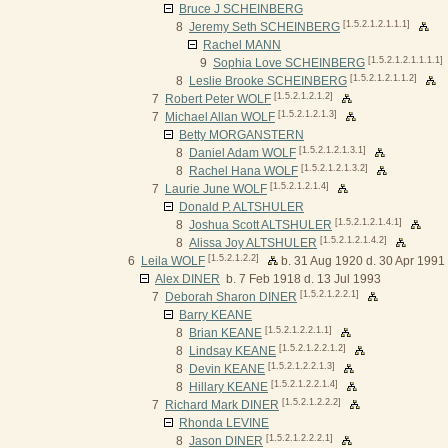
Bruce J SCHEINBERG
[1.5.2.1.2.1.1.1]
8
Jeremy Seth SCHEINBERG
Rachel MANN
[1.5.2.1.2.1.1.1.1]
9
Sophia Love SCHEINBERG
[1.5.2.1.2.1.1.2]
8
Leslie Brooke SCHEINBERG
[1.5.2.1.2.1.2]
7
Robert Peter WOLF
[1.5.2.1.2.1.3]
7
Michael Allan WOLF
Betty MORGANSTERN
[1.5.2.1.2.1.3.1]
8
Daniel Adam WOLF
[1.5.2.1.2.1.3.2]
8
Rachel Hana WOLF
[1.5.2.1.2.1.4]
7
Laurie June WOLF
Donald P. ALTSHULER
[1.5.2.1.2.1.4.1]
8
Joshua Scott ALTSHULER
[1.5.2.1.2.1.4.2]
8
Alissa Joy ALTSHULER
[1.5.2.1.2.2]
6
Leila WOLF
b. 31 Aug 1920 d. 30 Apr 1991
Alex DINER
b. 7 Feb 1918 d. 13 Jul 1993
[1.5.2.1.2.2.1]
7
Deborah Sharon DINER
Barry KEANE
[1.5.2.1.2.2.1.1]
8
Brian KEANE
[1.5.2.1.2.2.1.2]
8
Lindsay KEANE
[1.5.2.1.2.2.1.3]
8
Devin KEANE
[1.5.2.1.2.2.1.4]
8
Hillary KEANE
[1.5.2.1.2.2.2]
7
Richard Mark DINER
Rhonda LEVINE
[1.5.2.1.2.2.2.1]
8
Jason DINER