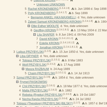
6
Daphne KRONN
+
Unknown UNKNOWN
[1.3.4.1.6]
5
Rachel KRONENBERG
b. Jun 1898 d. Sep 1898
[1.3.4.1.7]
5
Polly KRONENBERG
b. Sep 1899
+
Benjamin ANKEL (AKA MAXWELL)
d. Yes, date unknown
[1.3.4.1.8]
5
Zalwel Samuel KRONENBERG (KRONN)
b. 190
Ettie Esther WOOLFE
d. Yes, date unknown
[1.3.4.1.8.1]
6
Geoffrey KRONN
b. 13 May 1934 d. 22 Ma
Lila SHAPER
b. 8 Jun 1941 d. 09 Feb 2009
[1.3.4.1.8.1.1]
7
David KRONN
[1.3.4.1.8.1.2]
7
Estelle KRONN
[1.3.4.1.8.1.3]
7
Jonathan KRONN
[1.3.5]
3
Lajbus PRZYBYLSKI
b. 15 Jun 1850 d. Yes, date unknown
Liba GRYNER
d. Yes, date unknown
[1.3.5.1]
4
Tobiasz PRZYBYLSKI
b. 8 Mar 1883
[1.3.5.2]
4
Wolf PRZYBYLSKI
b. 17 Aug 1888
Masza RAZBAUM
b. 24 Aug 1889
[1.3.5.2.1]
5
Chaim PRZYBYLSKI
b. 14 Jul 1913
[1.3.6]
3
Szmul PRZYBYLSKI
b. 1854 d. Yes, date unknown
Frymet PIASKOWSKI
[1.3.6.1]
4
Chil PRZYBYLSKI
b. 18 Mar 1877 d. Yes, date unknow
[1.3.6.2]
4
Matla PRZYBYLSKI
b. 1882
[1.3.6.3]
4
Rebeka (Rywka) PRZYBYLSKI
b. 19 Oct 1887
[1.3.6.4]
4
Necha Rajzla PRZYBYLSKI
b. 24 Jul 1892
[1.3.7]
3
Tobiasz (Theodore) PRZYBYLSKI (BILSKY)
b. 1857 d. Bef 1