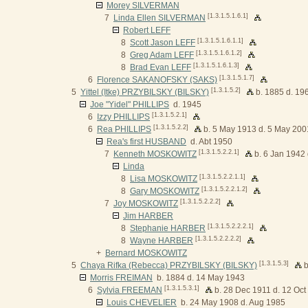
Morey SILVERMAN
[1.3.1.5.1.6.1]
7
Linda Ellen SILVERMAN
Robert LEFF
[1.3.1.5.1.6.1.1]
8
Scott Jason LEFF
[1.3.1.5.1.6.1.2]
8
Greg Adam LEFF
[1.3.1.5.1.6.1.3]
8
Brad Evan LEFF
[1.3.1.5.1.7]
6
Florence SAKANOFSKY (SAKS)
[1.3.1.5.2]
5
Yittel (Itke) PRZYBILSKY (BILSKY)
b. 1885 d. 19
Joe "Yidel" PHILLIPS
d. 1945
[1.3.1.5.2.1]
6
Izzy PHILLIPS
[1.3.1.5.2.2]
6
Rea PHILLIPS
b. 5 May 1913 d. 5 May 200
Rea's first HUSBAND
d. Abt 1950
[1.3.1.5.2.2.1]
7
Kenneth MOSKOWITZ
b. 6 Jan 1942 
Linda
[1.3.1.5.2.2.1.1]
8
Lisa MOSKOWITZ
[1.3.1.5.2.2.1.2]
8
Gary MOSKOWITZ
[1.3.1.5.2.2.2]
7
Joy MOSKOWITZ
Jim HARBER
[1.3.1.5.2.2.2.1]
8
Stephanie HARBER
[1.3.1.5.2.2.2.2]
8
Wayne HARBER
+
Bernard MOSKOWITZ
[1.3.1.5.3]
5
Chaya Rifka (Rebecca) PRZYBILSKY (BILSKY)
b
Morris FREIMAN
b. 1884 d. 14 May 1943
[1.3.1.5.3.1]
6
Sylvia FREEMAN
b. 28 Dec 1911 d. 12 Oct
Louis CHEVELIER
b. 24 May 1908 d. Aug 1985