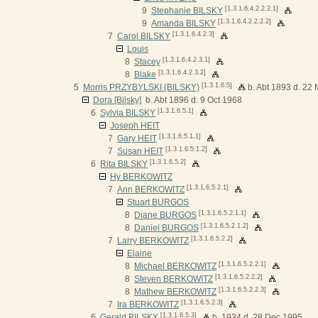
[1.3.1.6.4.2.2.2.1]
9
Stephanie BILSKY
[1.3.1.6.4.2.2.2.2]
9
Amanda BILSKY
[1.3.1.6.4.2.3]
7
Carol BILSKY
Louis
[1.3.1.6.4.2.3.1]
8
Stacey
[1.3.1.6.4.2.3.2]
8
Blake
[1.3.1.6.5]
5
Morris PRZYBYLSKI (BILSKY)
b. Abt 1893 d. 22
Dora [Bilsky]
b. Abt 1896 d. 9 Oct 1968
[1.3.1.6.5.1]
6
Sylvia BILSKY
Joseph HEIT
[1.3.1.6.5.1.1]
7
Gary HEIT
[1.3.1.6.5.1.2]
7
Susan HEIT
[1.3.1.6.5.2]
6
Rita BILSKY
Hy BERKOWITZ
[1.3.1.6.5.2.1]
7
Ann BERKOWITZ
Stuart BURGOS
[1.3.1.6.5.2.1.1]
8
Diane BURGOS
[1.3.1.6.5.2.1.2]
8
Daniel BURGOS
[1.3.1.6.5.2.2]
7
Larry BERKOWITZ
Elaine
[1.3.1.6.5.2.2.1]
8
Michael BERKOWITZ
[1.3.1.6.5.2.2.2]
8
Steven BERKOWITZ
[1.3.1.6.5.2.2.3]
8
Mathew BERKOWITZ
[1.3.1.6.5.2.3]
7
Ira BERKOWITZ
[1.3.1.6.5.3]
6
Gerald BILSKY
b. 1934 d. 28 Dec 1995