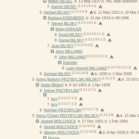
Milton SIEGEL
b. 13 May 1915 d. Yes, date unknown
[1.3.2.2.6.1.1]
7
Harriet SIEGEL
[1.3.2.2.6.2]
6
Herbert BILSKY
b. 11 May 1922 d. 16 Mar 
Barbara EISENBERG
b. 11 Apr 1924 d. Aft 1996
[1.3.2.2.6.2.1]
7
Steven BILSKY
Betsy HOHLER
[1.3.2.2.6.2.1.1]
8
David BILSKY
[1.3.2.2.6.2.1.2]
8
Daniel BILSKY
[1.3.2.2.6.2.2]
7
Joan BILSKY
John WILLIAMS
[1.3.2.2.6.2.2.1]
8
John WILLIAMS
Danielle
[1.3.2.2.6.2.2.1.1]
9
Liam Vincent WILLIAMS
[1.3.2.2.6.3]
6
Norman BILSKY
b. 1930 d. 2 Mar 2008
[1.3.2.2.7]
5
Irving (Isidore) PRZYBYLSKI (BILSKY)
b. 15 Oct 
Sadie [Bilsky]
b. 9 Jul 1901 d. 1 Apr 1959
[1.3.2.2.7.1]
6
Arlene PRZYBYLSKI
[1.3.2.2.7.1.1]
7
boy
[1.3.2.2.7.1.2]
7
boy
[1.3.2.2.7.2]
6
Norman PRZYBYLSKI
[1.3.2.2.8]
5
Anna (Chaje) PRZYBYLSKI (BILSKY)
b. 15 Mar 
Joseph WOLCHOCK
b. 27 Dec 1901 d. 1 Feb 1994
[1.3.2.2.8.1]
6
Gerald WOLCHOCK
[1.3.2.2.8.2]
6
Stanley WOLCHOCK
b. 6 Apr 1928 d. 30 
Norma