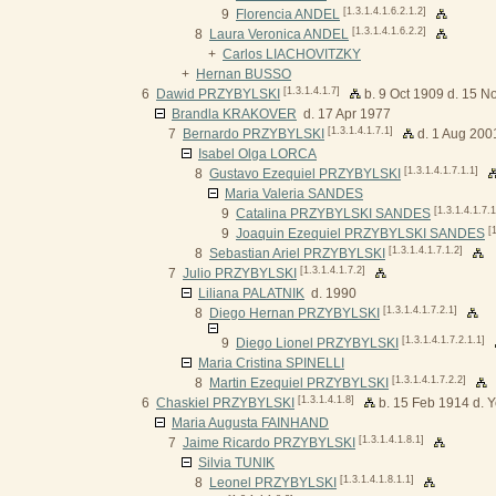
[1.3.1.4.1.6.2.1.2]
9
Florencia ANDEL
[1.3.1.4.1.6.2.2]
8
Laura Veronica ANDEL
+
Carlos LIACHOVITZKY
+
Hernan BUSSO
[1.3.1.4.1.7]
6
Dawid PRZYBYLSKI
b. 9 Oct 1909 d. 15 N
Brandla KRAKOVER
d. 17 Apr 1977
[1.3.1.4.1.7.1]
7
Bernardo PRZYBYLSKI
d. 1 Aug 200
Isabel Olga LORCA
[1.3.1.4.1.7.1.1]
8
Gustavo Ezequiel PRZYBYLSKI
Maria Valeria SANDES
[1.3.1.4.1.7.1
9
Catalina PRZYBYLSKI SANDES
[
9
Joaquin Ezequiel PRZYBYLSKI SANDES
[1.3.1.4.1.7.1.2]
8
Sebastian Ariel PRZYBYLSKI
[1.3.1.4.1.7.2]
7
Julio PRZYBYLSKI
Liliana PALATNIK
d. 1990
[1.3.1.4.1.7.2.1]
8
Diego Hernan PRZYBYLSKI
[1.3.1.4.1.7.2.1.1]
9
Diego Lionel PRZYBYLSKI
Maria Cristina SPINELLI
[1.3.1.4.1.7.2.2]
8
Martin Ezequiel PRZYBYLSKI
[1.3.1.4.1.8]
6
Chaskiel PRZYBYLSKI
b. 15 Feb 1914 d. 
Maria Augusta FAINHAND
[1.3.1.4.1.8.1]
7
Jaime Ricardo PRZYBYLSKI
Silvia TUNIK
[1.3.1.4.1.8.1.1]
8
Leonel PRZYBYLSKI