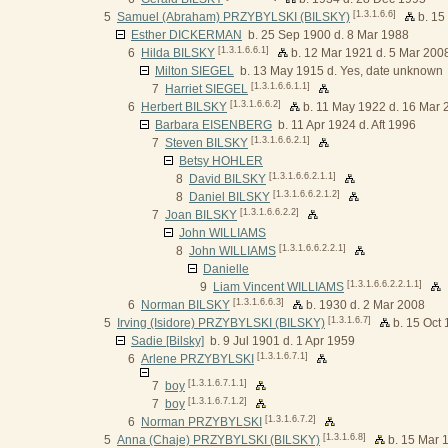
[1.3.1.6.6]
5
Samuel (Abraham) PRZYBYLSKI (BILSKY)
b. 15
Esther DICKERMAN
b. 25 Sep 1900 d. 8 Mar 1988
[1.3.1.6.6.1]
6
Hilda BILSKY
b. 12 Mar 1921 d. 5 Mar 200
Milton SIEGEL
b. 13 May 1915 d. Yes, date unknown
[1.3.1.6.6.1.1]
7
Harriet SIEGEL
[1.3.1.6.6.2]
6
Herbert BILSKY
b. 11 May 1922 d. 16 Mar 
Barbara EISENBERG
b. 11 Apr 1924 d. Aft 1996
[1.3.1.6.6.2.1]
7
Steven BILSKY
Betsy HOHLER
[1.3.1.6.6.2.1.1]
8
David BILSKY
[1.3.1.6.6.2.1.2]
8
Daniel BILSKY
[1.3.1.6.6.2.2]
7
Joan BILSKY
John WILLIAMS
[1.3.1.6.6.2.2.1]
8
John WILLIAMS
Danielle
[1.3.1.6.6.2.2.1.1]
9
Liam Vincent WILLIAMS
[1.3.1.6.6.3]
6
Norman BILSKY
b. 1930 d. 2 Mar 2008
[1.3.1.6.7]
5
Irving (Isidore) PRZYBYLSKI (BILSKY)
b. 15 Oct 
Sadie [Bilsky]
b. 9 Jul 1901 d. 1 Apr 1959
[1.3.1.6.7.1]
6
Arlene PRZYBYLSKI
[1.3.1.6.7.1.1]
7
boy
[1.3.1.6.7.1.2]
7
boy
[1.3.1.6.7.2]
6
Norman PRZYBYLSKI
[1.3.1.6.8]
5
Anna (Chaje) PRZYBYLSKI (BILSKY)
b. 15 Mar 