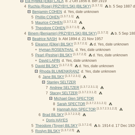
Ela Rywka (Elka) CALA
b. 2 Oct 1856 d. Bef 1919
[1.3.7.1]
4
Ruchla (Rose) PRZYBYLSKI (BILSKY)
b. 5 Sep 1887 d
Benjamin COHEN
d. Yes, date unknown
[1.3.7.1.1]
5
Phillip COHEN
[1.3.7.1.2]
5
Maurice COHEN
[1.3.7.1.3]
5
Theodore COHEN
[1.3.7.2]
4
Binem (Benjamin) PRZYBYLSKI (BILSKY)
b. 5 Sep 188
Beatrice NASH
b. Abt 1894 d. 21 Nov 1957
[1.3.7.2.1]
5
Eleanor (Elkie) BILSKY
d. Yes, date unknown
+
Hyman ROSENTHAL
d. Yes, date unknown
[1.3.7.2.2]
5
Pearl (Peshie) BILSKY
d. Yes, date unknown
+
David LAPIN
d. Yes, date unknown
[1.3.7.2.3]
5
David BILSKY
d. Yes, date unknown
Rhoda BLUMENKRANZ
d. Yes, date unknown
[1.3.7.2.3.1]
6
Jane BILSKY
Stanley SELTZER
[1.3.7.2.3.1.1]
7
Andrew SELTZER
[1.3.7.2.3.1.2]
7
Stacey SELTZER
Michael Glen SPECTOR
[1.3.7.2.3.1.2.1]
8
Sarah SPECTOR
[1.3.7.2.3.1.2.2]
8
Hannah Arin SPECTOR
[1.3.7.2.3.2]
6
Brad BILSKY
+
Doris HAYES
[1.3.7.2.4]
5
Theodore (Toyve) BILSKY
b. 1914 d. 17 Dec 192
[1.3.7.2.5]
5
Roslyn BILSKY