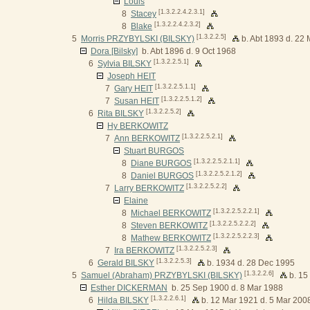
Louis
[1.3.2.2.4.2.3.1]
8
Stacey
[1.3.2.2.4.2.3.2]
8
Blake
[1.3.2.2.5]
5
Morris PRZYBYLSKI (BILSKY)
b. Abt 1893 d. 22
Dora [Bilsky]
b. Abt 1896 d. 9 Oct 1968
[1.3.2.2.5.1]
6
Sylvia BILSKY
Joseph HEIT
[1.3.2.2.5.1.1]
7
Gary HEIT
[1.3.2.2.5.1.2]
7
Susan HEIT
[1.3.2.2.5.2]
6
Rita BILSKY
Hy BERKOWITZ
[1.3.2.2.5.2.1]
7
Ann BERKOWITZ
Stuart BURGOS
[1.3.2.2.5.2.1.1]
8
Diane BURGOS
[1.3.2.2.5.2.1.2]
8
Daniel BURGOS
[1.3.2.2.5.2.2]
7
Larry BERKOWITZ
Elaine
[1.3.2.2.5.2.2.1]
8
Michael BERKOWITZ
[1.3.2.2.5.2.2.2]
8
Steven BERKOWITZ
[1.3.2.2.5.2.2.3]
8
Mathew BERKOWITZ
[1.3.2.2.5.2.3]
7
Ira BERKOWITZ
[1.3.2.2.5.3]
6
Gerald BILSKY
b. 1934 d. 28 Dec 1995
[1.3.2.2.6]
5
Samuel (Abraham) PRZYBYLSKI (BILSKY)
b. 15
Esther DICKERMAN
b. 25 Sep 1900 d. 8 Mar 1988
[1.3.2.2.6.1]
6
Hilda BILSKY
b. 12 Mar 1921 d. 5 Mar 200