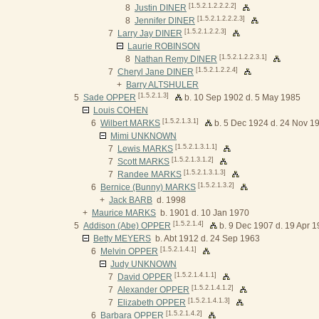
[1.5.2.1.2.2.2.2]
8
Justin DINER
[1.5.2.1.2.2.2.3]
8
Jennifer DINER
[1.5.2.1.2.2.3]
7
Larry Jay DINER
Laurie ROBINSON
[1.5.2.1.2.2.3.1]
8
Nathan Remy DINER
[1.5.2.1.2.2.4]
7
Cheryl Jane DINER
+
Barry ALTSHULER
[1.5.2.1.3]
5
Sade OPPER
b. 10 Sep 1902 d. 5 May 1985
Louis COHEN
[1.5.2.1.3.1]
6
Wilbert MARKS
b. 5 Dec 1924 d. 24 Nov 1
Mimi UNKNOWN
[1.5.2.1.3.1.1]
7
Lewis MARKS
[1.5.2.1.3.1.2]
7
Scott MARKS
[1.5.2.1.3.1.3]
7
Randee MARKS
[1.5.2.1.3.2]
6
Bernice (Bunny) MARKS
+
Jack BARB
d. 1998
+
Maurice MARKS
b. 1901 d. 10 Jan 1970
[1.5.2.1.4]
5
Addison (Abe) OPPER
b. 9 Dec 1907 d. 19 Apr 
Betty MEYERS
b. Abt 1912 d. 24 Sep 1963
[1.5.2.1.4.1]
6
Melvin OPPER
Judy UNKNOWN
[1.5.2.1.4.1.1]
7
David OPPER
[1.5.2.1.4.1.2]
7
Alexander OPPER
[1.5.2.1.4.1.3]
7
Elizabeth OPPER
[1.5.2.1.4.2]
6
Barbara OPPER