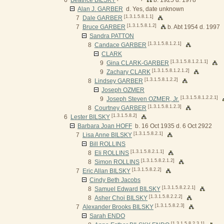
6
Beatrice BILSKY
b. 1925 d. 1978
Alan J. GARBER
d. Yes, date unknown
[1.3.1.5.8.1.1]
7
Dale GARBER
[1.3.1.5.8.1.2]
7
Bruce GARBER
b. Abt 1954 d. 1997
Sandra PATTON
[1.3.1.5.8.1.2.1]
8
Candace GARBER
CLARK
[1.3.1.5.8.1.2.1.1]
9
Gina CLARK-GARBER
[1.3.1.5.8.1.2.1.2]
9
Zachary CLARK
[1.3.1.5.8.1.2.2]
8
Lindsey GARBER
Joseph OZMER
[1.3.1.5.8.1.2.2.1]
9
Joseph Steven OZMER, Jr.
[1.3.1.5.8.1.2.3]
8
Courtney GARBER
[1.3.1.5.8.2]
6
Lester BILSKY
Barbara Joan HOFF
b. 16 Oct 1935 d. 6 Oct 2922
[1.3.1.5.8.2.1]
7
Lisa Anne BILSKY
Bill ROLLINS
[1.3.1.5.8.2.1.1]
8
Eli ROLLINS
[1.3.1.5.8.2.1.2]
8
Simon ROLLINS
[1.3.1.5.8.2.2]
7
Eric Allan BILSKY
Cindy Beth Jacobs
[1.3.1.5.8.2.2.1]
8
Samuel Edward BILSKY
[1.3.1.5.8.2.2.2]
8
Asher Choi BILSKY
[1.3.1.5.8.2.3]
7
Alexander Brooks BILSKY
Sarah ENDO
[1.3.1.5.8.2.3.1]