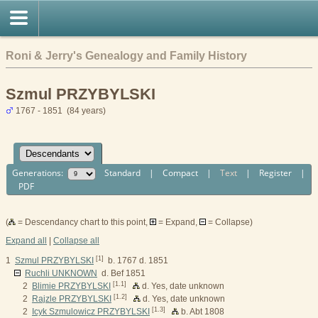
Roni & Jerry's Genealogy and Family History
Szmul PRZYBYLSKI
1767 - 1851 (84 years)
Generations:
Standard
|
Compact
|
Text
|
Register
|
PDF
(
= Descendancy chart to this point,
= Expand,
= Collapse)
Expand all
|
Collapse all
[1]
1
Szmul PRZYBYLSKI
b. 1767 d. 1851
Ruchli UNKNOWN
d. Bef 1851
[1.1]
2
Blimie PRZYBYLSKI
d. Yes, date unknown
[1.2]
2
Rajzle PRZYBYLSKI
d. Yes, date unknown
[1.3]
2
Icyk Szmulowicz PRZYBYLSKI
b. Abt 1808