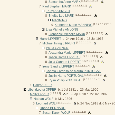
[1.5.2.1.1.2.1.2]
8
Samantha Anne MARK
[1.5.2.1.1.2.2]
7
Paul Stephen MARK
Trudy ASTINGER
[1.5.2.1.1.2.2.1]
8
Brigitte Lee MARK
MANNING
[1.5.2.1.1.2.2.1.1]
9
Katherine Marie MANNING
Lisa Michelle AMLONG
[1.5.2.1.1.2.2.2]
8
Stephanie Michelle MARK
Harry LIPPERT
b. 24 Apr 1916 d. 18 Jul 1966
[1.5.2.1.1.2.3]
7
Michael Irving LIPPERT
Paula CANNON
[1.5.2.1.1.2.3.1]
8
Alexandra Marie LIPPERT
[1.5.2.1.1.2.3.2]
8
Jason Harris LIPPERT
[1.5.2.1.1.2.3.3]
8
Julia Cannon LIPPERT
[1.5.2.1.1.2.4]
7
Irene Sandra LIPPERT
Jacinto Cardoso de Mauro PORTUGAL
[1.5.2.1.1.2.4.1]
8
Justin Harris PORTUGAL
[1.5.2.1.1.2.4.2]
8
Ryan Philip PORTUGAL
+
Harry ADLER
Libel (Louis) OPPER
b. 1 Jul 1881 d. 26 May 1950
[1.5.2.1.2]
5
Molly OPPER
b. 5 Sep 1898 d. 22 Jan 1997
Nathan WOLF
b. May 1896
[1.5.2.1.2.1]
6
Leonard WOLF
b. 24 Nov 1918 d. 6 May 2
Rhoda BERNARD
[1.5.2.1.2.1.1]
7
Susan Karen WOLF