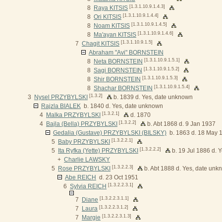
[1.3.1.10.9.1.4.3]
8
Raya KITSIS
[1.3.1.10.9.1.4.4]
8
Ori KITSIS
[1.3.1.10.9.1.4.5]
8
Noam KITSIS
[1.3.1.10.9.1.4.6]
8
Ma'ayan KITSIS
[1.3.1.10.9.1.5]
7
Chagit KITSIS
Abraham "Avi" BORNSTEIN
[1.3.1.10.9.1.5.1]
8
Neta BORNSTEIN
[1.3.1.10.9.1.5.2]
8
Sagi BORNSTEIN
[1.3.1.10.9.1.5.3]
8
Shir BORNSTEIN
[1.3.1.10.9.1.5.4]
8
Shachar BORNSTEIN
[1.3.2]
3
Nysel PRZYBYLSKI
b. 1839 d. Yes, date unknown
Rajzla BIALEK
b. 1840 d. Yes, date unknown
[1.3.2.1]
4
Malka PRZYBYLSKI
d. 1870
[1.3.2.2]
4
Bajla (Bella) PRZYBYLSKI
b. Abt 1868 d. 9 Jan 1937
Gedalia (Gustave) PRZYBYLSKI (BILSKY)
b. 1863 d. 18 May 
[1.3.2.2.1]
5
Baby PRZYBYLSKI
[1.3.2.2.2]
5
Ita Ryfka (Yette) PRZYBYLSKI
b. 19 Jul 1886 d. 
+
Charlie LAWSKY
[1.3.2.2.3]
5
Rose PRZYBYLSKI
b. Abt 1888 d. Yes, date un
Abe REICH
d. 23 Oct 1951
[1.3.2.2.3.1]
6
Sylvia REICH
[1.3.2.2.3.1.1]
7
Diane
[1.3.2.2.3.1.2]
7
Laura
[1.3.2.2.3.1.3]
7
Margie