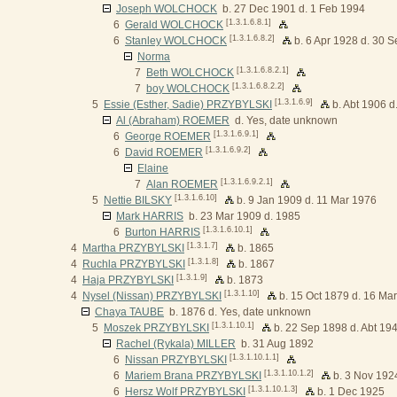
Joseph WOLCHOCK
b. 27 Dec 1901 d. 1 Feb 1994
[1.3.1.6.8.1]
6
Gerald WOLCHOCK
[1.3.1.6.8.2]
6
Stanley WOLCHOCK
b. 6 Apr 1928 d. 30 
Norma
[1.3.1.6.8.2.1]
7
Beth WOLCHOCK
[1.3.1.6.8.2.2]
7
boy WOLCHOCK
[1.3.1.6.9]
5
Essie (Esther, Sadie) PRZYBYLSKI
b. Abt 1906 d
Al (Abraham) ROEMER
d. Yes, date unknown
[1.3.1.6.9.1]
6
George ROEMER
[1.3.1.6.9.2]
6
David ROEMER
Elaine
[1.3.1.6.9.2.1]
7
Alan ROEMER
[1.3.1.6.10]
5
Nettie BILSKY
b. 9 Jan 1909 d. 11 Mar 1976
Mark HARRIS
b. 23 Mar 1909 d. 1985
[1.3.1.6.10.1]
6
Burton HARRIS
[1.3.1.7]
4
Martha PRZYBYLSKI
b. 1865
[1.3.1.8]
4
Ruchla PRZYBYLSKI
b. 1867
[1.3.1.9]
4
Haja PRZYBYLSKI
b. 1873
[1.3.1.10]
4
Nysel (Nissan) PRZYBYLSKI
b. 15 Oct 1879 d. 16 Ma
Chaya TAUBE
b. 1876 d. Yes, date unknown
[1.3.1.10.1]
5
Moszek PRZYBYLSKI
b. 22 Sep 1898 d. Abt 19
Rachel (Rykala) MILLER
b. 31 Aug 1892
[1.3.1.10.1.1]
6
Nissan PRZYBYLSKI
[1.3.1.10.1.2]
6
Mariem Brana PRZYBYLSKI
b. 3 Nov 192
[1.3.1.10.1.3]
6
Hersz Wolf PRZYBYLSKI
b. 1 Dec 1925