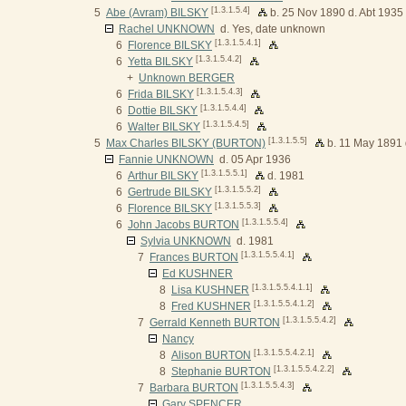
[1.3.1.5.4]
5
Abe (Avram) BILSKY
b. 25 Nov 1890 d. Abt 1935
Rachel UNKNOWN
d. Yes, date unknown
[1.3.1.5.4.1]
6
Florence BILSKY
[1.3.1.5.4.2]
6
Yetta BILSKY
+
Unknown BERGER
[1.3.1.5.4.3]
6
Frida BILSKY
[1.3.1.5.4.4]
6
Dottie BILSKY
[1.3.1.5.4.5]
6
Walter BILSKY
[1.3.1.5.5]
5
Max Charles BILSKY (BURTON)
b. 11 May 1891 
Fannie UNKNOWN
d. 05 Apr 1936
[1.3.1.5.5.1]
6
Arthur BILSKY
d. 1981
[1.3.1.5.5.2]
6
Gertrude BILSKY
[1.3.1.5.5.3]
6
Florence BILSKY
[1.3.1.5.5.4]
6
John Jacobs BURTON
Sylvia UNKNOWN
d. 1981
[1.3.1.5.5.4.1]
7
Frances BURTON
Ed KUSHNER
[1.3.1.5.5.4.1.1]
8
Lisa KUSHNER
[1.3.1.5.5.4.1.2]
8
Fred KUSHNER
[1.3.1.5.5.4.2]
7
Gerrald Kenneth BURTON
Nancy
[1.3.1.5.5.4.2.1]
8
Alison BURTON
[1.3.1.5.5.4.2.2]
8
Stephanie BURTON
[1.3.1.5.5.4.3]
7
Barbara BURTON
Gary SPENCER