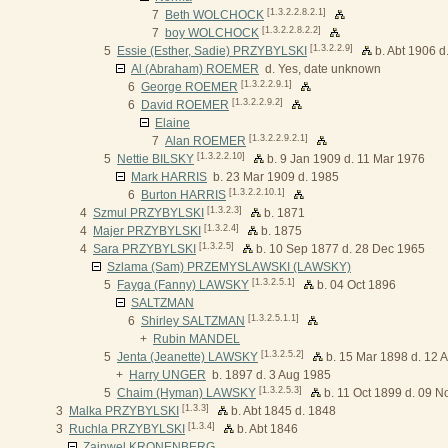
[1.3.2.2.8.2.1]
7
Beth WOLCHOCK
[1.3.2.2.8.2.2]
7
boy WOLCHOCK
[1.3.2.2.9]
5
Essie (Esther, Sadie) PRZYBYLSKI
b. Abt 1906 d
Al (Abraham) ROEMER
d. Yes, date unknown
[1.3.2.2.9.1]
6
George ROEMER
[1.3.2.2.9.2]
6
David ROEMER
Elaine
[1.3.2.2.9.2.1]
7
Alan ROEMER
[1.3.2.2.10]
5
Nettie BILSKY
b. 9 Jan 1909 d. 11 Mar 1976
Mark HARRIS
b. 23 Mar 1909 d. 1985
[1.3.2.2.10.1]
6
Burton HARRIS
[1.3.2.3]
4
Szmul PRZYBYLSKI
b. 1871
[1.3.2.4]
4
Majer PRZYBYLSKI
b. 1875
[1.3.2.5]
4
Sara PRZYBYLSKI
b. 10 Sep 1877 d. 28 Dec 1965
Szlama (Sam) PRZEMYSLAWSKI (LAWSKY)
[1.3.2.5.1]
5
Fayga (Fanny) LAWSKY
b. 04 Oct 1896
SALTZMAN
[1.3.2.5.1.1]
6
Shirley SALTZMAN
+
Rubin MANDEL
[1.3.2.5.2]
5
Jenta (Jeanette) LAWSKY
b. 15 Mar 1898 d. 12 
+
Harry UNGER
b. 1897 d. 3 Aug 1985
[1.3.2.5.3]
5
Chaim (Hyman) LAWSKY
b. 11 Oct 1899 d. 09 N
[1.3.3]
3
Malka PRZYBYLSKI
b. Abt 1845 d. 1848
[1.3.4]
3
Ruchla PRZYBYLSKI
b. Abt 1846
Zajnwel KRONENBERG