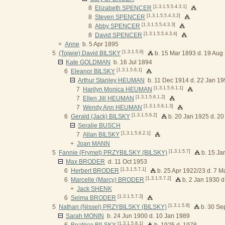
[1.3.1.5.5.4.3.1]
8
Elizabeth SPENCER
[1.3.1.5.5.4.3.2]
8
Steven SPENCER
[1.3.1.5.5.4.3.3]
8
Abby SPENCER
[1.3.1.5.5.4.3.4]
8
David SPENCER
+
Anne
b. 5 Apr 1895
[1.3.1.5.6]
5
(Tojwie) David BILSKY
b. 15 Mar 1893 d. 19 Aug
Kate GOLDMAN
b. 16 Jul 1894
[1.3.1.5.6.1]
6
Eleanor BILSKY
Arthur Stanley HEUMAN
b. 11 Dec 1914 d. 22 Jan 1
[1.3.1.5.6.1.1]
7
Harilyn Monica HEUMAN
[1.3.1.5.6.1.2]
7
Ellen Jill HEUMAN
[1.3.1.5.6.1.3]
7
Wendy Ann HEUMAN
[1.3.1.5.6.2]
6
Gerald (Jack) BILSKY
b. 20 Jan 1925 d. 20
Seralie BUSCH
[1.3.1.5.6.2.1]
7
Allan BILSKY
+
Joan MANN
[1.3.1.5.7]
5
Fannie (Frymet) PRZYBILSKY (BILSKY)
b. 15 Ja
Max BRODER
d. 11 Oct 1953
[1.3.1.5.7.1]
6
Herbert BRODER
b. 25 Apr 1922/23 d. 7 M
[1.3.1.5.7.2]
6
Marcelle (Marcy) BRODER
b. 2 Jan 1930 d
+
Jack SHENK
[1.3.1.5.7.3]
6
Selma BRODER
[1.3.1.5.8]
5
Nathan (Nissel) PRZYBILSKY (BILSKY)
b. 30 Se
Sarah MONIN
b. 24 Jun 1900 d. 10 Jan 1989
[1.3.1.5.8.1]